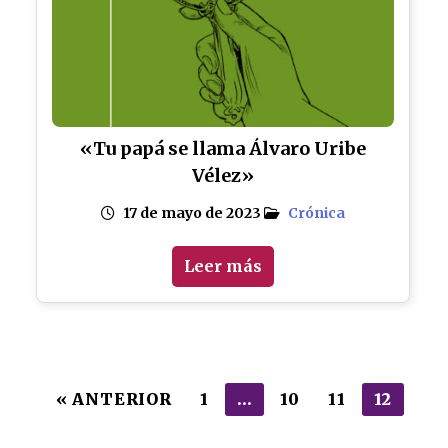
«Tu papá se llama Álvaro Uribe
Vélez»
17 de mayo de 2023
Crónica
Leer más
Paginación
« ANTERIOR
1
…
10
11
12
de