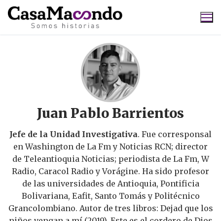
Ir
al
contenido
Buscar:
Juan Pablo Barrientos
Jefe de la Unidad Investigativa
. Fue corresponsal
en Washington de La Fm y Noticias RCN; director
de Teleantioquia Noticias; periodista de La Fm, W
Radio, Caracol Radio y Vorágine. Ha sido profesor
de las universidades de Antioquia, Pontificia
Bolivariana, Eafit, Santo Tomás y Politécnico
Grancolombiano. Autor de tres libros: Dejad que los
niños vengan a mí (2019), Este es el cordero de Dios