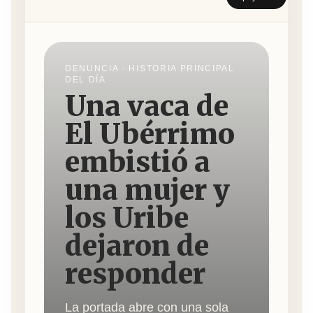
DENUNCIA · HISTORIA PRINCIPAL
DEL DÍA
Una vaca de
El Ubérrimo
embistió a
una mujer y
los Uribe
dejaron de
responder
La portada abre con una sola