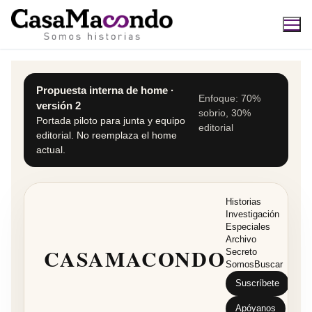
Ir
al
contenido
Buscar:
Propuesta interna de home ·
Enfoque: 70%
versión 2
sobrio, 30%
Portada piloto para junta y equipo
editorial
editorial. No reemplaza el home
actual.
Historias
Investigación
Especiales
Archivo
CASAMACONDO
Secreto
Somos
Buscar
Suscríbete
Apóyanos