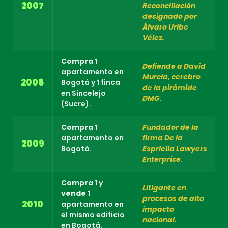
2007
Reconciliación
designado por
Álvaro Uribe
Vélez.
Compra
1
Defiende a David
apartamento en
Murcia, cerebro
2008
Bogotá y
1
finca
de la pirámide
en Sincelejo
DMG.
(Sucre).
Compra
1
Fundador de la
apartamento en
firma De la
2009
Bogotá.
Espriella Lawyers
Enterprise.
Compra
1
y
Litigante en
vende
1
procesos de alto
2010
apartamento en
impacto
el mismo edificio
nacional.
en Bogotá.