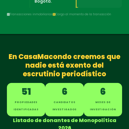
Bogotá.
Transacciones inmobiliarias
Cargo al momento de la transacción
En CasaMacondo creemos que
nadie está exento del
escrutinio periodístico
51
6
6
PROPIEDADES
CANDIDATOS
MESES DE
IDENTIFICADAS
INVESTIGADOS
INVESTIGACIÓN
Listado de donantes de Monopolítica
2026