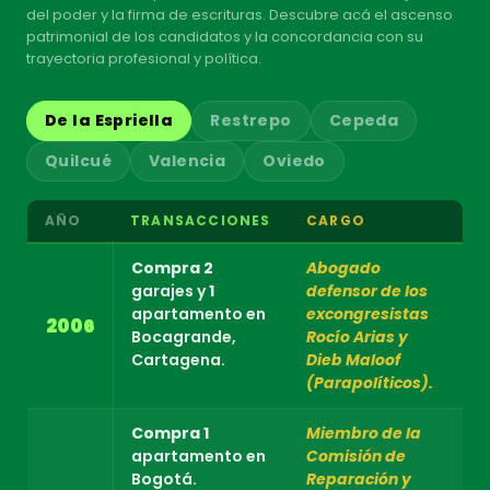
del poder y la firma de escrituras. Descubre acá el ascenso
patrimonial de los candidatos y la concordancia con su
trayectoria profesional y política.
De la Espriella
Restrepo
Cepeda
Quilcué
Valencia
Oviedo
AÑO
TRANSACCIONES
CARGO
Compra
2
Abogado
garajes y
1
defensor de los
apartamento en
excongresistas
2006
Bocagrande,
Rocío Arias y
Cartagena.
Dieb Maloof
(Parapolíticos).
Compra
1
Miembro de la
apartamento en
Comisión de
Bogotá.
Reparación y