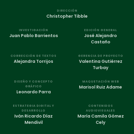
DIRECCIÓN
Christopher Tibble
INVESTIGACIÓN
EDICIÓN GENERAL
Juan Pablo Barrientos
José Alejandro
Castaño
CORRECCIÓN DE TEXTOS
GERENCIA DE PROYECTO
Alejandra Torrijos
Valentina Gutiérrez
Turbay
DISEÑO Y CONCEPTO
MAQUETACIÓN WEB
GRÁFICO
Marisol Ruiz Adame
Leonardo Parra
ESTRATEGIA DIGITAL Y
CONTENIDOS
DESARROLLO
AUDIOVISUALES
Iván Ricardo Díaz
María Camila Gómez
Mendivil
Cely