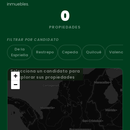
inmuebles.
0
PROPIEDADES
FILTRAR POR CANDIDATO
De la
Restrepo
Cepeda
Quilcué
Valencia
Espriella
Selecciona un candidato para
+
explorar sus propiedades
−