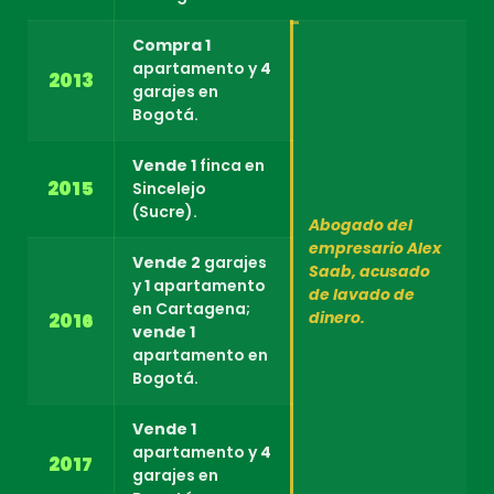
Compra
1
apartamento y
4
2013
garajes en
Bogotá.
Vende
1
finca en
2015
Sincelejo
(Sucre).
Abogado del
empresario Alex
Vende
2
garajes
Saab, acusado
y
1
apartamento
de lavado de
en Cartagena;
dinero.
2016
vende
1
apartamento en
Bogotá.
Vende
1
apartamento y
4
2017
garajes en