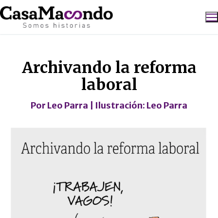
Ir
al
contenido
Caricatura
Buscar:
Archivando la reforma
laboral
Por
Leo Parra
| Ilustración:
Leo Parra