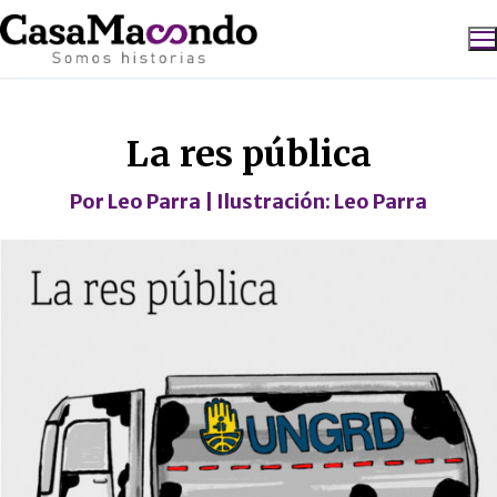
Ir
al
contenido
Caricatura
Buscar:
La res pública
Por
Leo Parra
| Ilustración:
Leo Parra