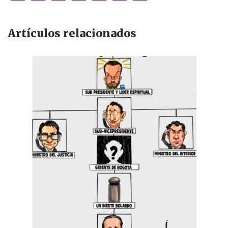
n
h
a
h
lu
m
k
at
c
re
es
ai
Artículos relacionados
e
s
e
a
k
l
dI
A
b
d
y
n
p
o
s
p
o
k