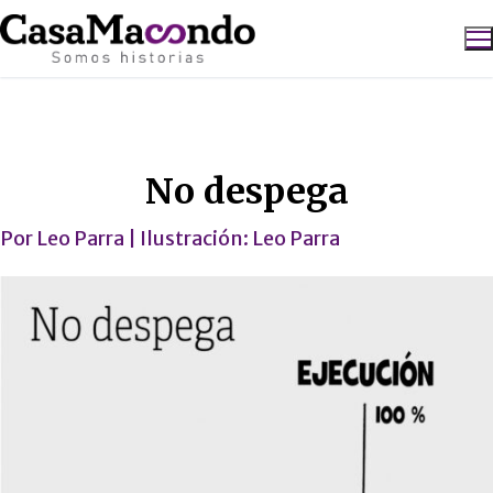
Ir
al
contenido
Buscar:
Caricatura
No despega
Por
Leo Parra
| Ilustración:
Leo Parra