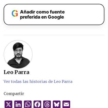
Añadir como fuente
preferida en Google
Leo Parra
Ver todas las historias de Leo Parra
Compartir
X
Li
W
F
T
B
E