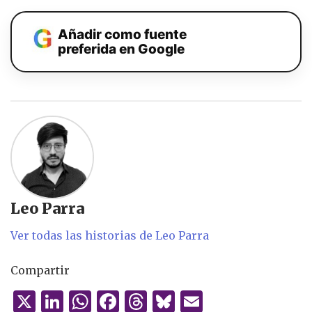
Añadir como fuente
preferida en Google
Leo Parra
Ver todas las historias de Leo Parra
Compartir
X
Li
W
F
T
B
E