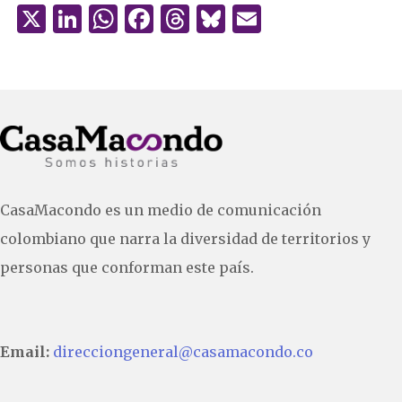
X
Li
W
F
T
B
E
n
h
a
h
lu
m
k
at
c
re
es
ai
e
s
e
a
k
l
dI
A
b
d
y
n
p
o
s
p
o
CasaMacondo es un medio de comunicación
k
colombiano que narra la diversidad de territorios y
personas que conforman este país.
Email:
direcciongeneral@casamacondo.co