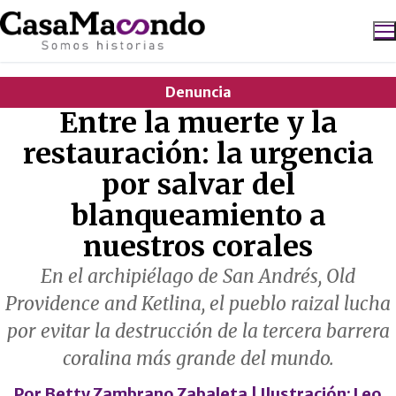
Ir
al
contenido
Denuncia
Buscar:
Entre la muerte y la
restauración: la urgencia
por salvar del
blanqueamiento a
nuestros corales
En el archipiélago de San Andrés, Old
Providence and Ketlina, el pueblo raizal lucha
por evitar la destrucción de la tercera barrera
coralina más grande del mundo.
Por
Betty Zambrano Zabaleta
| Ilustración:
Leo