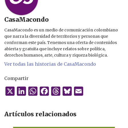
CasaMacondo
CasaMacondo es un medio de comunicación colombiano
que narra la diversidad de territorios y personas que
conforman este país. Tenemos una oferta de contenidos
abierta y gratuita que incluye relatos sobre política,
derechos humanos, arte, cultura y riqueza biológica.
Ver todas las historias de CasaMacondo
Compartir
X
Li
W
F
T
B
E
n
h
a
h
lu
m
k
at
c
re
es
ai
Artículos relacionados
e
s
e
a
k
l
dI
A
b
d
y