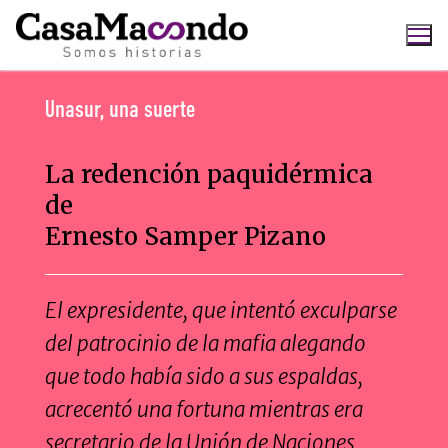
Ir
al
contenido
Unasur, una suerte
Buscar:
La redención paquidérmica
de
Ernesto Samper Pizano
El expresidente, que intentó exculparse
del patrocinio de la mafia alegando
que todo había sido a sus espaldas,
acrecentó una fortuna mientras era
secretario de la Unión de Naciones