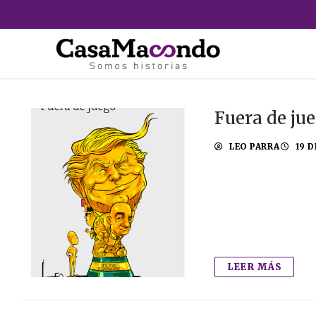
Ir
al
contenido
Fuera de ju
LEO PARRA
19 D
LEER MÁS