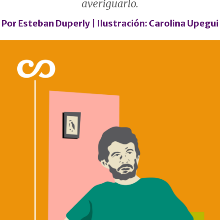
averiguarlo.
Por
Esteban Duperly
| Ilustración: Carolina Upegui