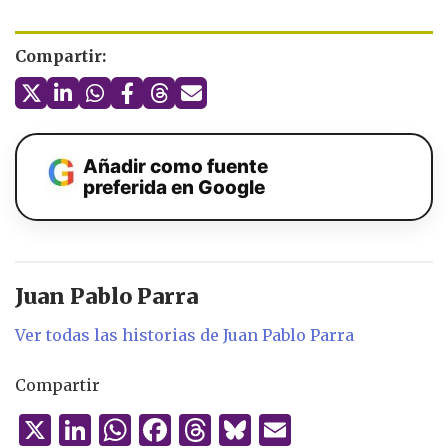
Compartir:
Añadir como fuente
preferida en Google
Juan Pablo Parra
Ver todas las historias de Juan Pablo Parra
Compartir
X
Li
W
F
T
B
E