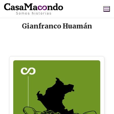
Ir
al
contenido
Gianfranco Huamán
Buscar: