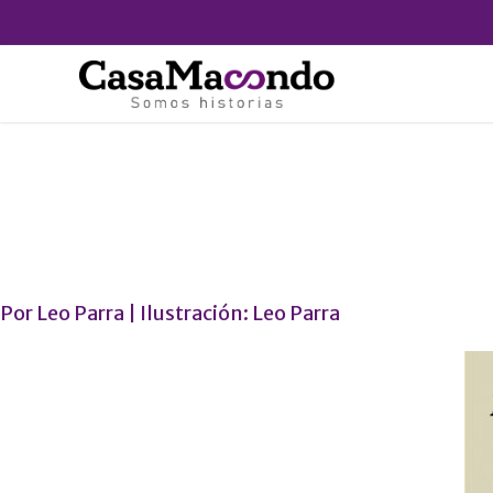
Ir
al
contenido
Por
Leo Parra
| Ilustración:
Leo Parra