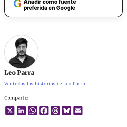
Añadir como fuente
preferida en Google
Leo Parra
Ver todas las historias de Leo Parra
Compartir
X
Li
W
F
T
B
E
n
h
a
h
lu
m