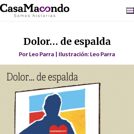
Ir
al
contenido
Caricatura
Buscar:
Dolor… de espalda
Por
Leo Parra
| Ilustración:
Leo Parra