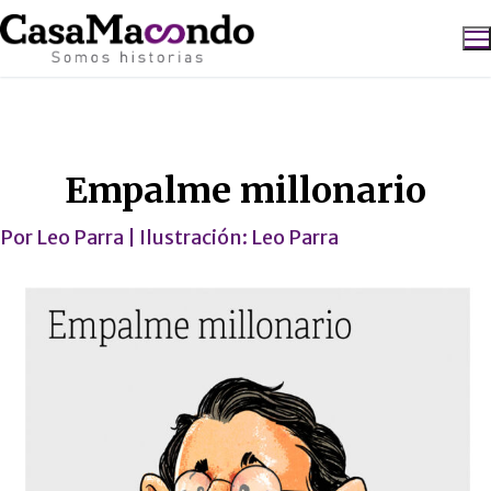
Ir
al
contenido
Buscar:
Caricatura
Empalme millonario
Por
Leo Parra
| Ilustración:
Leo Parra