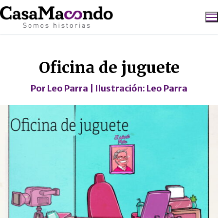
Ir
al
contenido
Caricatura
Buscar:
Oficina de juguete
Por
Leo Parra
| Ilustración:
Leo Parra