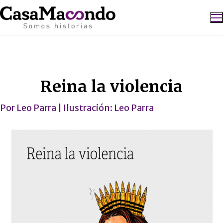
Ir
al
contenido
Buscar:
Caricatura
Reina la violencia
Por
Leo Parra
| Ilustración:
Leo Parra