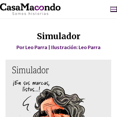
Ir
al
contenido
Caricatura
Buscar:
Simulador
Por
Leo Parra
| Ilustración:
Leo Parra