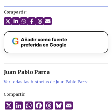
Compartir:
Añadir como fuente
preferida en Google
Juan Pablo Parra
Ver todas las historias de Juan Pablo Parra
Compartir
X
Li
W
F
T
B
E