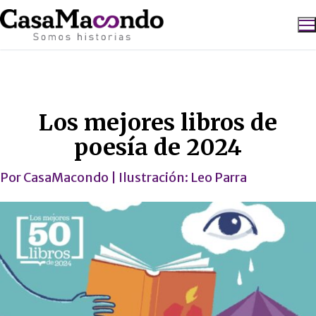
Ir
al
contenido
Buscar:
Los 50 libros de 2024
Los mejores libros de
poesía de 2024
Por
CasaMacondo
| Ilustración:
Leo Parra