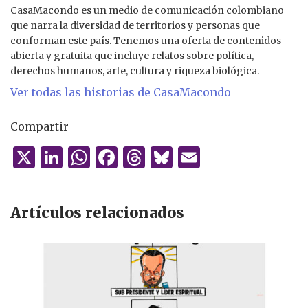
CasaMacondo es un medio de comunicación colombiano
que narra la diversidad de territorios y personas que
conforman este país. Tenemos una oferta de contenidos
abierta y gratuita que incluye relatos sobre política,
derechos humanos, arte, cultura y riqueza biológica.
Ver todas las historias de CasaMacondo
Compartir
X
Li
W
F
T
B
E
n
h
a
h
lu
m
k
at
c
re
es
ai
Artículos relacionados
e
s
e
a
k
l
dI
A
b
d
y
n
p
o
s
p
o