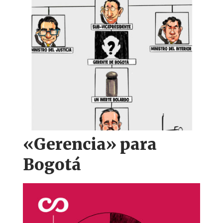
k
«Gerencia» para
Bogotá