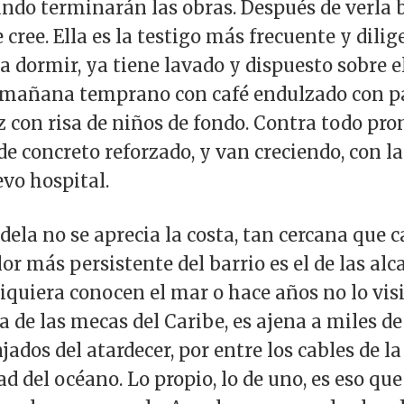
ndo terminarán las obras. Después de verla b
 cree. Ella es la testigo más frecuente y dilig
a dormir, ya tiene lavado y dispuesto sobre e
 mañana temprano con café endulzado con pa
ez con risa de niños de fondo. Contra todo pron
e concreto reforzado, y van creciendo, con la 
evo hospital.
la no se aprecia la costa, tan cercana que ca
 olor más persistente del barrio es el de las al
 siquiera conocen el mar o hace años no lo visi
 de las mecas del Caribe, es ajena a miles d
njados del atardecer, por entre los cables de l
d del océano. Lo propio, lo de uno, es eso que