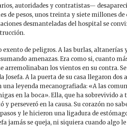
rios, autoridades y contratistas— desaparec
s de pesos, unos treinta y siete millones de d
alaciones desmanteladas del hospital se conv
strucción.
vo exento de peligros. A las burlas, altanería
on sumando amenazas. Era como si, cuanto m
 arremolinaban los vientos en su contra. Se 
a Josefa. A la puerta de su casa llegaron dos a
on una leyenda mecanografiada: «A las comun
gas en la boca». Ella, que ha sobrevivido a 
tó y perseveró en la causa. Su corazón no sab
pasos y le hicieron una ligadura de estómago
fa jamás se queja, ni siquiera cuando algo le