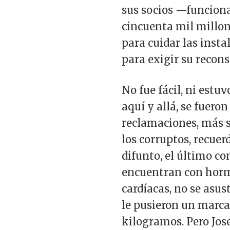
sus socios —funciona
cincuenta mil millone
para cuidar las inst
para exigir su recon
No fue fácil, ni estu
aquí y allá, se fuer
reclamaciones, más se
los corruptos, recuerd
difunto, el último c
encuentran con hormi
cardíacas, no se asus
le pusieron un marca
kilogramos. Pero Jose