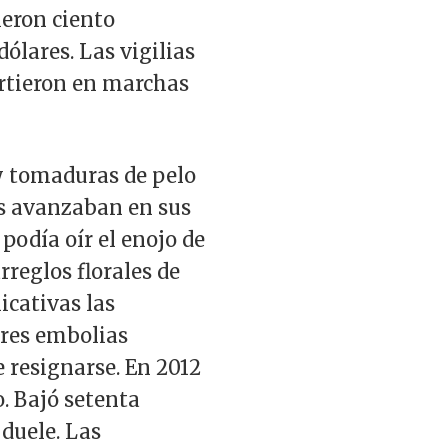
ieron ciento
ólares. Las vigilias
irtieron en marchas
s y tomaduras de pelo
ás avanzaban en sus
podía oír el enojo de
rreglos florales de
icativas las
tres embolias
e resignarse. En 2012
. Bajó setenta
 duele. Las