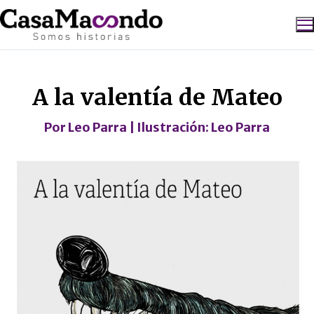
Ir
al
contenido
Caricatura
Buscar:
A la valentía de Mateo
Por
Leo Parra
| Ilustración:
Leo Parra