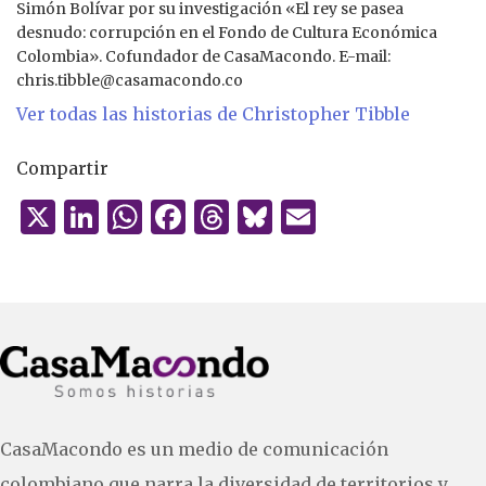
Simón Bolívar por su investigación «El rey se pasea
desnudo: corrupción en el Fondo de Cultura Económica
Colombia». Cofundador de CasaMacondo. E-mail:
chris.tibble@casamacondo.co
Ver todas las historias de Christopher Tibble
Compartir
X
Li
W
F
T
B
E
n
h
a
h
lu
m
k
at
c
re
es
ai
e
s
e
a
k
l
dI
A
b
d
y
n
p
o
s
p
o
CasaMacondo es un medio de comunicación
k
colombiano que narra la diversidad de territorios y