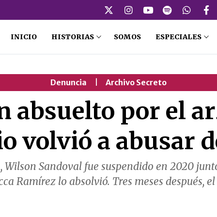
INICIO
HISTORIAS
SOMOS
ESPECIALES
Denuncia
|
Archivo Secreto
n absuelto por el a
io volvió a abusar
, Wilson Sandoval fue suspendido en 2020 junto
acca Ramírez lo absolvió. Tres meses después, e