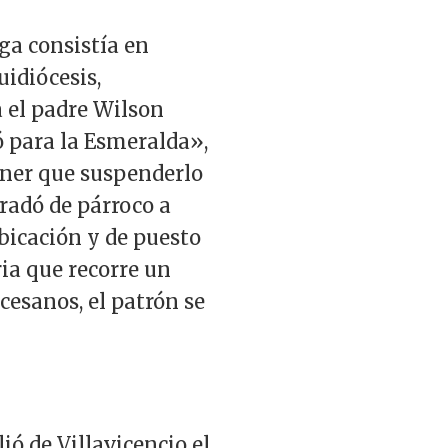
ga consistía en
uidiócesis,
 el padre Wilson
ó para la Esmeralda»,
tener que suspenderlo
gradó de párroco a
ubicación y de puesto
ria que recorre un
ocesanos, el patrón se
ió de Villavicencio el