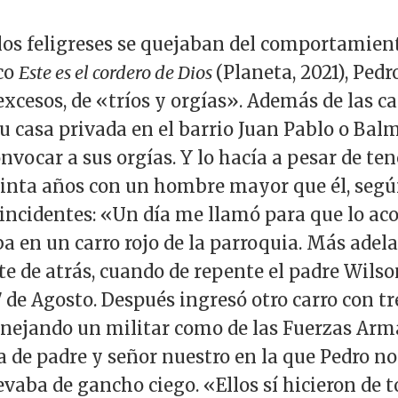
los feligreses se quejaban del comportamien
ico
Este es el cordero de Dios
(Planeta, 2021), Pedro
cesos, de «tríos y orgías». Además de las cas
su casa privada en el barrio Juan Pablo o Balm
onvocar a sus orgías. Y lo hacía a pesar de te
einta años con un hombre mayor que él, segú
 incidentes: «Un día me llamó para que lo a
a en un carro rojo de la parroquia. Más adel
e de atrás, cuando de repente el padre Wilson
7 de Agosto. Después ingresó otro carro con t
anejando un militar como de las Fuerzas Arm
a de padre y señor nuestro en la que Pedro no
levaba de gancho ciego. «Ellos sí hicieron de 