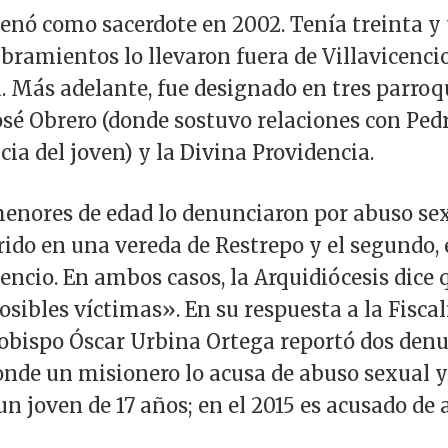
enó como sacerdote en 2002. Tenía treinta y 
ramientos lo llevaron fuera de Villavicenci
 Más adelante, fue designado en tres parroqu
sé Obrero (donde sostuvo relaciones con Pedro
ia del joven) y la Divina Providencia.
menores de edad lo denunciaron por abuso sex
rido en una vereda de Restrepo y el segundo,
cencio. En ambos casos, la Arquidiócesis dice
sibles víctimas». En su respuesta a la Fiscalí
zobispo Óscar Urbina Ortega reportó dos den
onde un misionero lo acusa de abuso sexual y
un joven de 17 años; en el 2015 es acusado d
.