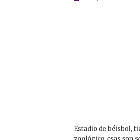
Estadio de béisbol, t
zoológico: esas son s