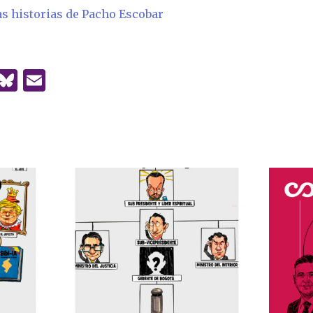
as historias de Pacho Escobar
T
B
E
h
lu
m
e
es
ai
a
k
l
d
y