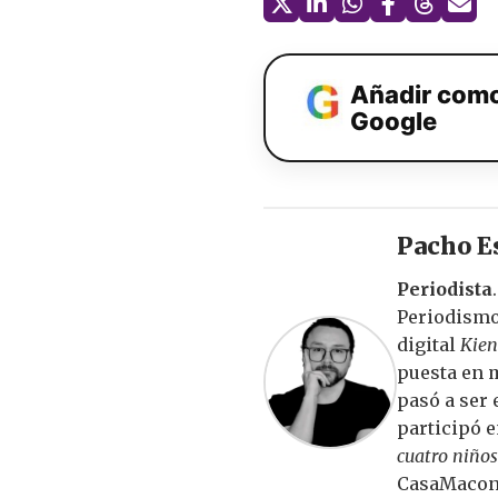
Añadir como
Google
Pacho E
Periodista
Periodismo 
digital
Kie
puesta en m
pasó a ser 
participó e
cuatro niño
CasaMacon