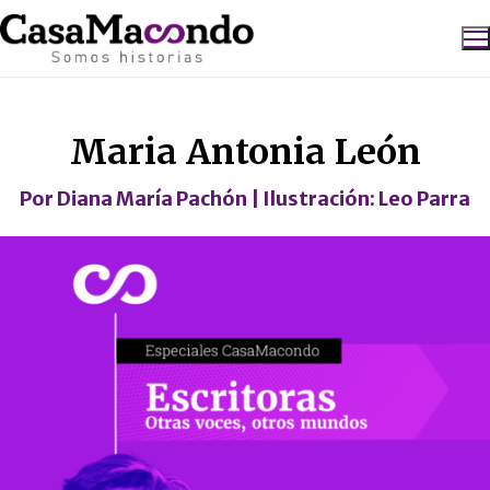
Ir
al
contenido
Especial de Escritoras
Buscar:
Maria Antonia León
Por
Diana María Pachón
| Ilustración:
Leo Parra