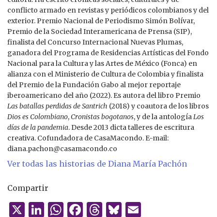
conflicto armado en revistas y periódicos colombianos y del
exterior. Premio Nacional de Periodismo Simón Bolívar,
Premio de la Sociedad Interamericana de Prensa (SIP),
finalista del Concurso Internacional Nuevas Plumas,
ganadora del Programa de Residencias Artísticas del Fondo
Nacional para la Cultura y las Artes de México (Fonca) en
alianza con el Ministerio de Cultura de Colombia y finalista
del Premio de la Fundación Gabo al mejor reportaje
iberoamericano del año (2022). Es autora del libro Premio
Las batallas perdidas de Santrich
(2018) y coautora de los libros
Dios es Colombiano
,
Cronistas bogotanos
, y de la antología
Los
días de la pandemia
. Desde 2013 dicta talleres de escritura
creativa. Cofundadora de CasaMacondo. E-mail:
diana.pachon@casamacondo.co
Ver todas las historias de Diana María Pachón
Compartir
X
Li
W
F
T
B
E