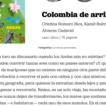
Colombia de arri
Cristina Romero Ríos, Kamil Buit
Álvarez Cadavid
Lazo Libros | 76 páginas
Fotografías:
archivos personales.
 tuvo un dinosaurio cuando los Andes aún no existían?
den convivir tantas aves como en países enteros? ¿Y q
s de mariposas que no existen en ninguna otra parte d
vitación a recorrer el país con calma y con ojos atentos
a geografía, para quienes la extrañan desde lejos y pa
ezar a recorrerla. Reúne, en un solo viaje, las montaña
que nunca dejan de transformarse, los mares que sostiene
itan —o habitaron— cada uno de esos mundos. En el ca