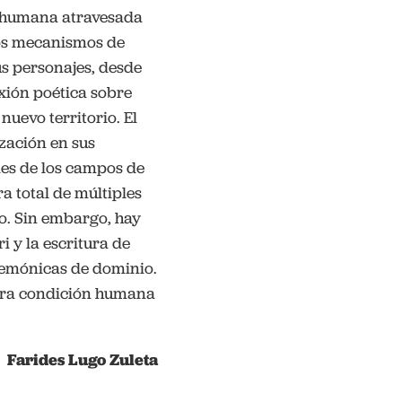
ón humana atravesada
los mecanismos de
us personajes, desde
xión poética sobre
uevo territorio. El
ización en sus
les de los campos de
 total de múltiples
to. Sin embargo, hay
i y la escritura de
gemónicas de dominio.
estra condición humana
Farides Lugo Zuleta