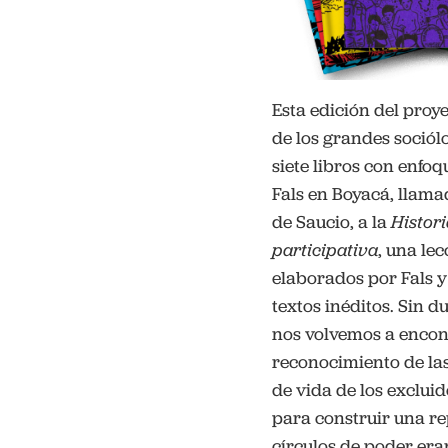
Esta edición del proy
de los grandes sociól
siete libros con enfoq
Fals en Boyacá, llam
de Saucio, a la
Histori
participativa
, una le
elaborados por Fals y
textos inéditos. Sin d
nos volvemos a encont
reconocimiento de las
de vida de los exclu
para construir una re
círculos de poder era