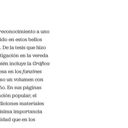
l reconocimiento a uno
do en estos bellos
 De la tesis que hizo
stigación en la vereda
ién incluye la
Gráfica
esa en los
fanzines
como un volumen con
año. En sus páginas
ción popular, el
diciones materiales
rísima importancia
lidad que en los