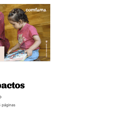
pactos
o
4 páginas