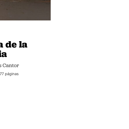
a de la
ia
s Cantor
477 páginas