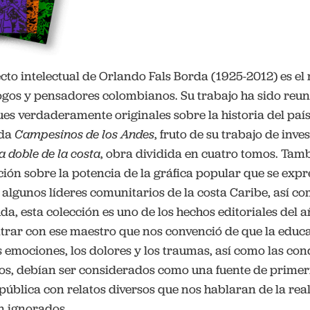
ecto intelectual de Orlando Fals Borda (1925-2012) es e
ogos y pensadores colombianos. Su trabajo ha sido reuni
ues verdaderamente originales sobre la historia del país.
ada
Campesinos de los Andes
, fruto de su trabajo de inve
a doble de la costa
, obra dividida en cuatro tomos. Tamb
cción sobre la potencia de la gráfica popular que se expr
 algunos líderes comunitarios de la costa Caribe, así 
uda, esta colección es uno de los hechos editoriales del 
rar con ese maestro que nos convenció de que la educa
 emociones, los dolores y los traumas, así como las con
idos, debían ser considerados como una fuente de prime
pública con relatos diversos que nos hablaran de la rea
n ignorados.