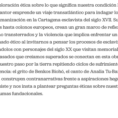
ploración ética sobre lo que significa nuestra condici
 Cantor emprende un viaje transatlántico para indagar 
anización en la Cartagena esclavista del siglo XVII. S
s hasta colonos europeos, crean un gran marco de refle
 transterrados y la violencia que implica enfrentar un n
mado ético al invitarnos a pensar los procesos de esclav
ndolos con personajes del siglo XX que visitan memoria
asados que creíamos superados se conectan en esta obra
uestro paso por la tierra repitiendo ciclos de sufrimien
encia: el grito de Benkos Biohó, el canto de Analia Tu-Bar
 construyen contranarrativas frente a aspiraciones he
resiste y nos insta a plantear preguntas éticas sobre nu
umas fundacionales.