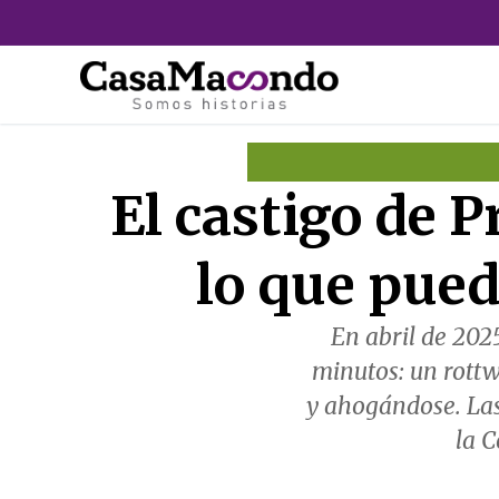
Ir
al
contenido
El castigo de 
lo que pued
En abril de 202
minutos: un rottw
y ahogándose. Las
la C