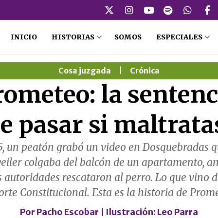
INICIO
HISTORIAS
SOMOS
ESPECIALES
Cosa juzgada
|
Crónica
Prometeo: la sentenc
e pasar si maltrata
5, un peatón grabó un video en Dosquebradas qu
eiler colgaba del balcón de un apartamento, a
 autoridades rescataron al perro. Lo que vino d
orte Constitucional. Esta es la historia de Prom
Por
Pacho Escobar
| Ilustración:
Leo Parra