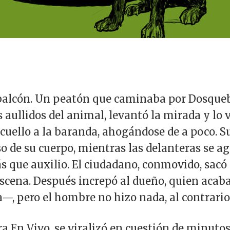
 balcón. Un peatón que caminaba por Dosqueb
s aullidos del animal, levantó la mirada y lo v
cuello a la baranda, ahogándose de a poco. S
o de su cuerpo, mientras las delanteras se agi
s que auxilio. El ciudadano, conmovido, sacó 
scena. Después increpó al dueño, quien acaba
—, pero el hombre no hizo nada, al contrario
ira En Vivo, se viralizó en cuestión de minuto