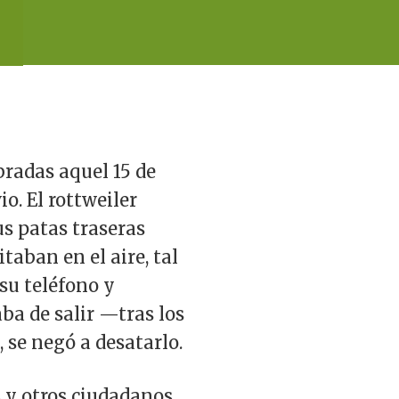
radas aquel 15 de
io. El rottweiler
us patas traseras
taban en el aire, tal
su teléfono y
ba de salir —tras los
, se negó a desatarlo.
s y otros ciudadanos