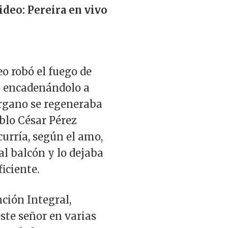
ideo: Pereira en vivo
o robó el fuego de
gó encadenándolo a
órgano se regeneraba
ablo César Pérez
urría, según el amo,
al balcón y lo dejaba
iciente.
nción Integral,
ste señor en varias