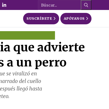
Buscar:
SUSCRÍBETE
APÓYANOS
ia que advierte
s a un perro
e se viralizó en
marrado del cuello
espués llegó hasta
eteo.