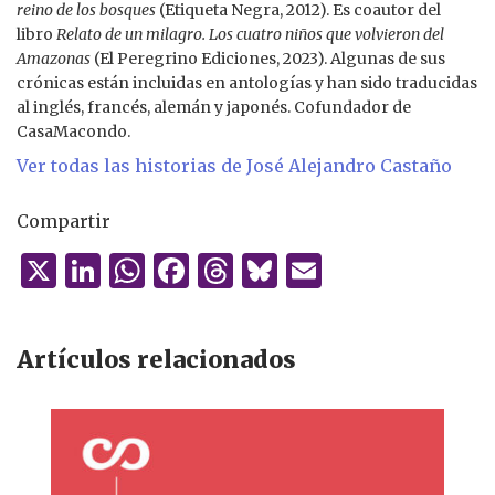
reino de los bosques
(Etiqueta Negra, 2012). Es coautor del
libro
Relato de un milagro. Los cuatro niños que volvieron del
Amazonas
(El Peregrino Ediciones, 2023). Algunas de sus
crónicas están incluidas en antologías y han sido traducidas
al inglés, francés, alemán y japonés. Cofundador de
CasaMacondo.
Ver todas las historias de José Alejandro Castaño
Compartir
X
Li
W
F
T
B
E
n
h
a
h
lu
m
k
at
c
re
es
ai
Artículos relacionados
e
s
e
a
k
l
dI
A
b
d
y
n
p
o
s
p
o