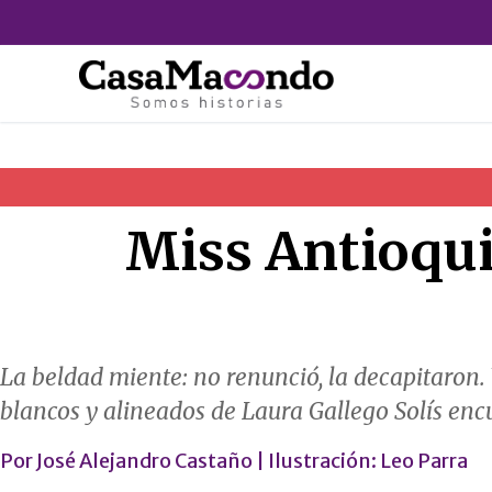
Ir
al
contenido
Miss Antioquia
La beldad miente: no renunció, la decapitaron. Y
blancos y alineados de Laura Gallego Solís 
Por
José Alejandro Castaño
| Ilustración:
Leo Parra