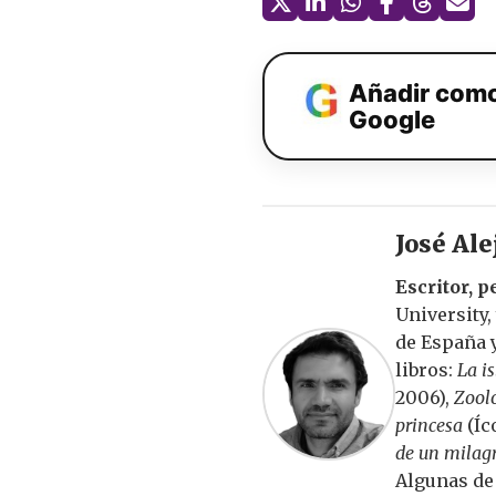
Añadir como
Google
José Al
Escritor, p
University,
de España y
libros:
La i
2006),
Zooló
princesa
(Íc
de un milagr
Algunas de 