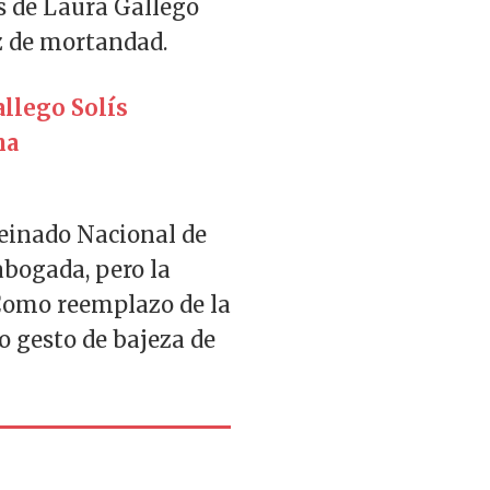
os de Laura Gallego
 de mortandad.
allego Solís
na
Reinado Nacional de
abogada, pero la
 Como reemplazo de la
o gesto de bajeza de