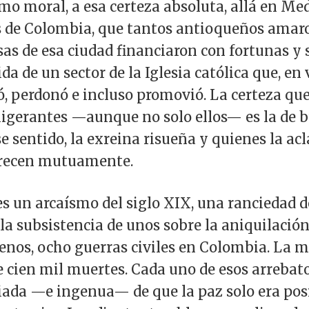
mo moral, a esa certeza absoluta, allá en Med
 de Colombia, que tantos antioqueños amaro
as de esa ciudad financiaron con fortunas y 
da de un sector de la Iglesia católica que, en
có, perdonó e incluso promovió. La certeza qu
igerantes —aunque no solo ellos— es la de b
se sentido, la exreina risueña y quienes la a
erecen mutuamente.
s un arcaísmo del siglo XIX, una ranciedad d
a subsistencia de unos sobre la aniquilación 
nos, ocho guerras civiles en Colombia. La má
e cien mil muertes. Cada uno de esos arrebat
ada —e ingenua— de que la paz solo era posi