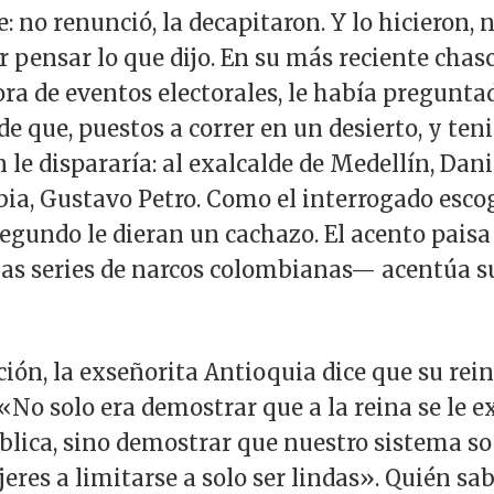
: no renunció, la decapitaron. Y lo hicieron, n
r pensar lo que dijo. En su más reciente chas
ra de eventos electorales, le había pregunta
de que, puestos a correr en un desierto, y te
 le dispararía: al exalcalde de Medellín, Dani
ia, Gustavo Petro. Como el interrogado escog
 segundo le dieran un cachazo. El acento pais
las series de narcos colombianas— acentúa su
ción, la exseñorita Antioquia dice que su rei
«No solo era demostrar que a la reina se le e
blica, sino demostrar que nuestro sistema so
eres a limitarse a solo ser lindas». Quién sab