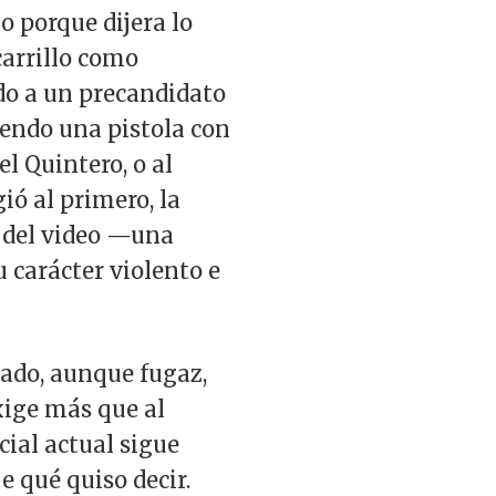
o porque dijera lo
carrillo como
do a un precandidato
niendo una pistola con
el Quintero, o al
ió al primero, la
a del video —una
 carácter violento e
nado, aunque fugaz,
xige más que al
cial actual sigue
e qué quiso decir.