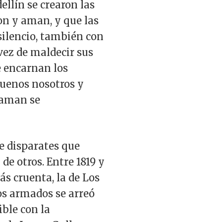
ellín se crearon las
n y aman, y que las
silencio, también con
 vez de maldecir sus
e encarnan los
uenos nosotros y
claman se
e disparates que
de otros. Entre 1819 y
s cruenta, la de Los
os armados se arreó
ble con la