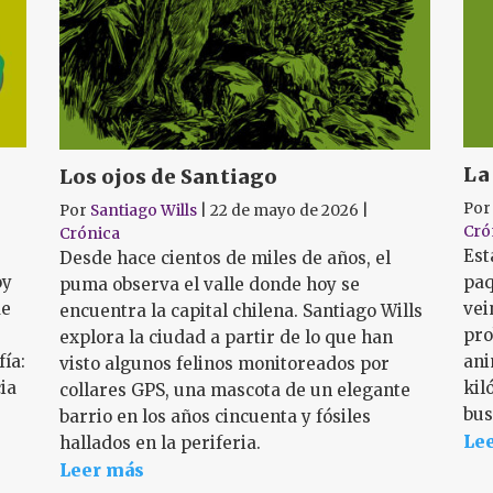
La
Los ojos de Santiago
Po
Por
Santiago Wills
|
22 de mayo de 2026
|
Cró
Crónica
Est
Desde hace cientos de miles de años, el
oy
paq
puma observa el valle donde hoy se
de
vei
encuentra la capital chilena. Santiago Wills
pro
explora la ciudad a partir de lo que han
fía:
ani
visto algunos felinos monitoreados por
ia
kil
collares GPS, una mascota de un elegante
bus
barrio en los años cincuenta y fósiles
Le
hallados en la periferia.
Leer más