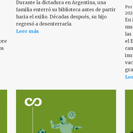
Durante la dictadura en Argentina, una
|
Po
familia enterró su biblioteca antes de partir
202
hacia el exilio. Décadas después, su hijo
En 
regresó a desenterrarla.
mue
Leer más
las
obre
el 
os
cam
inu
vac
gra
Le