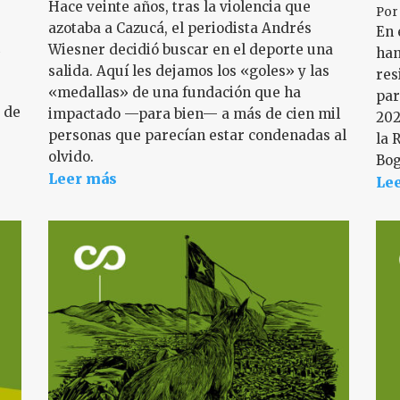
Hace veinte años, tras la violencia que
Po
azotaba a Cazucá, el periodista Andrés
En 
l
Wiesner decidió buscar en el deporte una
han
salida. Aquí les dejamos los «goles» y las
res
«medallas» de una fundación que ha
par
d de
impactado —para bien— a más de cien mil
202
personas que parecían estar condenadas al
la 
olvido.
Bog
Leer más
Le