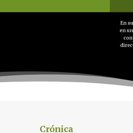
En su
en un
con
direc
Crónica