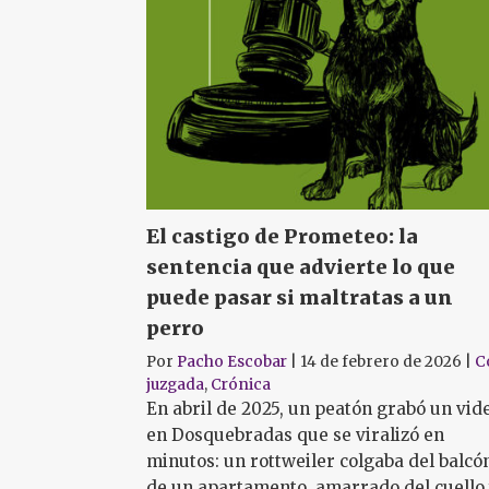
El castigo de Prometeo: la
sentencia que advierte lo que
puede pasar si maltratas a un
perro
Por
Pacho Escobar
|
14 de febrero de 2026
|
C
juzgada
,
Crónica
En abril de 2025, un peatón grabó un vid
en Dosquebradas que se viralizó en
minutos: un rottweiler colgaba del balcó
de un apartamento, amarrado del cuello