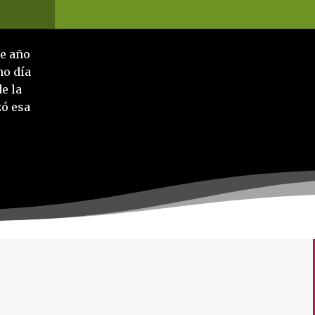
te año
mo día
e la
zó esa