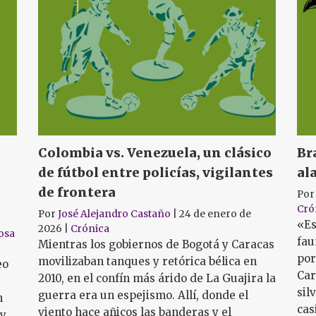
Colombia vs. Venezuela, un clásico
Br
de fútbol entre policías, vigilantes
al
de frontera
Po
Cró
Por
José Alejandro Castaño
|
24 de enero de
«Es
2026
|
Crónica
osa
fau
Mientras los gobiernos de Bogotá y Caracas
por
movilizaban tanques y retórica bélica en
eo
Car
2010, en el confín más árido de La Guajira la
sil
guerra era un espejismo. Allí, donde el
n
cas
viento hace añicos las banderas y el
 y